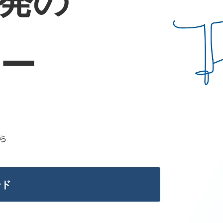
発の
ー
ら
ード