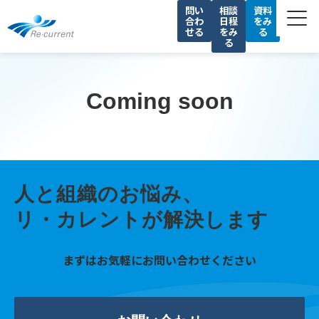
問い
相談
資料
合わ
日程
をみ
せる
をみ
る
る
サービス一覧
私たちの強み
Coming soon
導入事例
セミナー
コラム
人と組織のお悩み、
会社情報
リ・カレントが解決します
採用情報
まずはお気軽にお問い合わせください