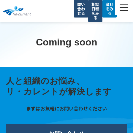
問い
相談
資料
合わ
日程
をみ
せる
をみ
る
る
サービス一覧
私たちの強み
Coming soon
導入事例
セミナー
コラム
人と組織のお悩み、
会社情報
リ・カレントが解決します
採用情報
まずはお気軽にお問い合わせください