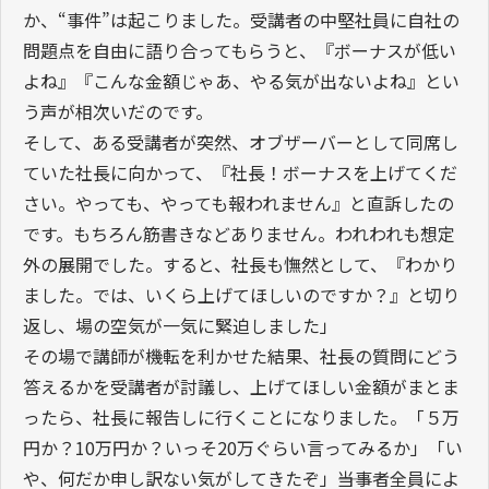
か、“事件”は起こりました。受講者の中堅社員に自社の
問題点を自由に語り合ってもらうと、『ボーナスが低い
よね』『こんな金額じゃあ、やる気が出ないよね』とい
う声が相次いだのです。
そして、ある受講者が突然、オブザーバーとして同席し
ていた社長に向かって、『社長！ボーナスを上げてくだ
さい。やっても、やっても報われません』と直訴したの
です。もちろん筋書きなどありません。われわれも想定
外の展開でした。すると、社長も憮然として、『わかり
ました。では、いくら上げてほしいのですか？』と切り
返し、場の空気が一気に緊迫しました」
その場で講師が機転を利かせた結果、社長の質問にどう
答えるかを受講者が討議し、上げてほしい金額がまとま
ったら、社長に報告しに行くことになりました。「５万
円か？10万円か？いっそ20万ぐらい言ってみるか」「い
や、何だか申し訳ない気がしてきたぞ」――当事者全員によ