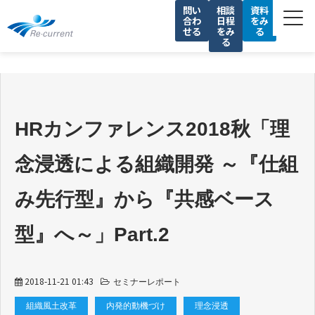
問い
相談
資料
合わ
日程
をみ
せる
をみ
る
る
サービス一覧
私たちの強み
導入事例
HRカンファレンス2018秋「理
セミナー
念浸透による組織開発 ～『仕組
コラム
会社情報
み先行型』から『共感ベース
採用情報
型』へ～」Part.2
2018-11-21 01:43
セミナーレポート
組織風土改革
内発的動機づけ
理念浸透