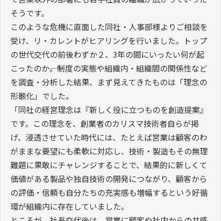
そうです。
このような危機に直面した同社・人事部様よりご相談を
受け、リ・カレントがヒアリングを行いました。トップ
の世代交代の前後わずか２、3年の間にいったい何が起
こったのか――。制度の実態や組織内・組織間の関係性など
を調査・分析した結果、まず見えてきたものは「理念の
形骸化」でした。
「同社の経営理念は『新しく役に立つものを創造提案』
です。この理念を、創業者のカリスマ技術者自らが掲
げ、浸透させていた時代には、たとえば営業は顧客のわ
がままな要望にも柔軟に対応し、技術・製造もその無理
難題に果敢にチャレンジすることで、結果的に新しくて
価値がある製品や独自技術の開発につながり、顧客から
の評価・信頼も自分たちの充実感も増幅するという好循
環が組織内に存在していました。
ところが、社長交代後は、営業に顧客や社内からの共感