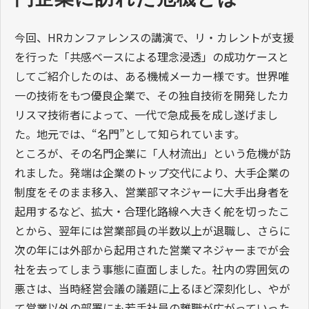
今回、HRカンファレンスの講演で、リ・カレントが支援
を行った「共感ベースによる理念浸透」の成功ケースと
してご紹介したのは、ある機械メーカー様です。世界唯
一の技術をもつ優良企業で、その独自技術を開発したカ
リスマ技術者によって、一代で急成長を成し遂げまし
た。地元では、“名門”として知られています。
ところが、その名門企業に「人材流出」という危機が訪
れました。発端は企業のトップ交代により、大手企業の
制度をそのまま移入、営業部マネジャーに大手出身者を
起用するなど、拡大・合理化路線へ大きく舵を切ったこ
とから、翌年には営業部員の半数以上が退職し、さらに
次の年には外部から起用された営業マネジャーまでが会
社を去ってしまう事態に直面しました。社内の雰囲気の
悪さは、当時経営会議の議題に上るほど深刻化し、やが
て営業以外の部署にも若手社員の離職が広がっていった