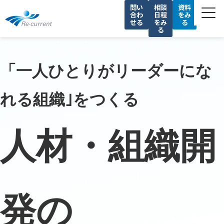
問い
相談
資料
合わ
日程
をみ
せる
をみ
る
る
サービス一覧
私たちの強み
「一人ひとりがリーダーにな
導入事例
れる組織｣をつくる
セミナー
コラム
人材・組織開
会社情報
採用情報
発の