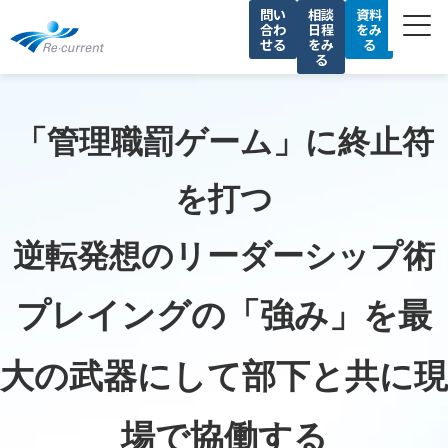
問い
相談
資料
合わ
日程
をみ
せる
をみ
る
る
サービス一覧
私たちの強み
「管理職罰ゲーム」に終止符
導入事例
を打つ
セミナー
コラム
逆転発想のリーダーシップ術
会社情報
プレイングの「強み」を最
採用情報
大の武器にして部下と共に現
場で協働する