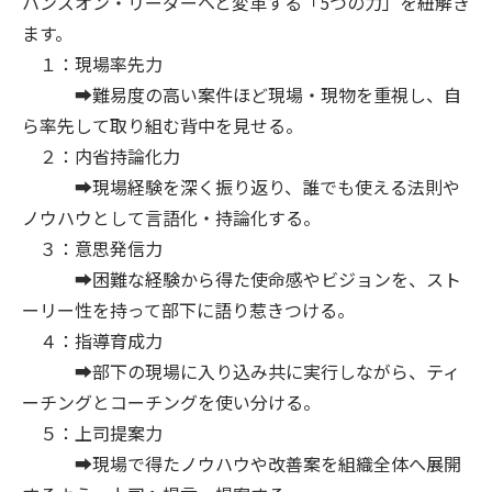
ハンズオン・リーダーへと変革する「5つの力」を紐解き
ます。
１：現場率先力
➡難易度の高い案件ほど現場・現物を重視し、自
ら率先して取り組む背中を見せる。
２：内省持論化力
➡現場経験を深く振り返り、誰でも使える法則や
ノウハウとして言語化・持論化する。
３：意思発信力
➡困難な経験から得た使命感やビジョンを、スト
ーリー性を持って部下に語り惹きつける。
４：指導育成力
➡部下の現場に入り込み共に実行しながら、ティ
ーチングとコーチングを使い分ける。
５：上司提案力
➡現場で得たノウハウや改善案を組織全体へ展開