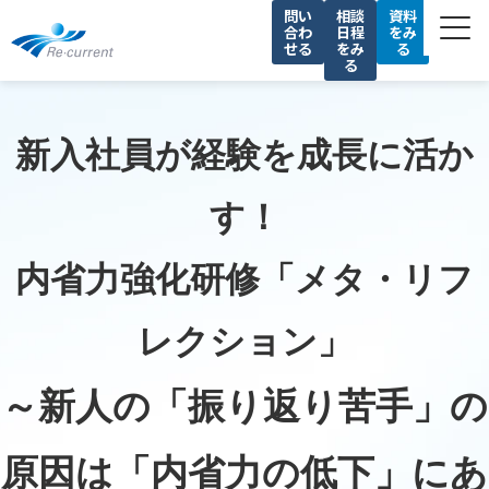
問い
相談
資料
合わ
日程
をみ
せる
をみ
る
る
サービス一覧
私たちの強み
新入社員が経験を成長に活か
導入事例
す！
セミナー
コラム
内省力強化研修「メタ・リフ
会社情報
レクション」
採用情報
～新人の「振り返り苦手」の
原因は「内省力の低下」にあ