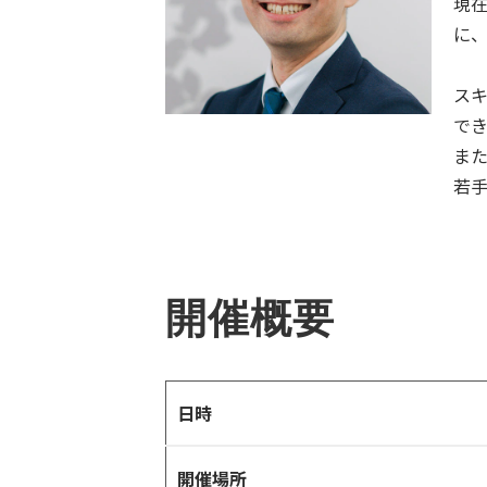
現
に
ス
で
ま
若
開催概要
日時
開催場所