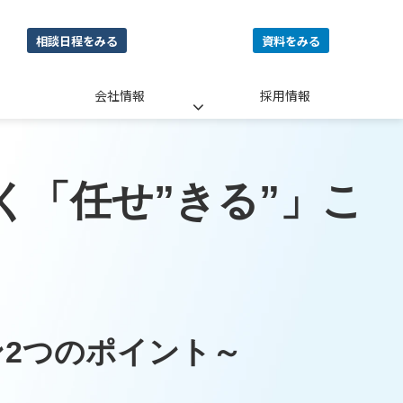
相談日程をみる
資料をみる
会社情報
採用情報
く「任せ”きる”」こ
ン2つのポイント～