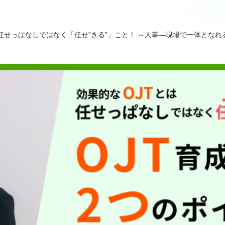
任せっぱなしではなく「任せ”きる”」こと！ ～人事―現場で一体となれ