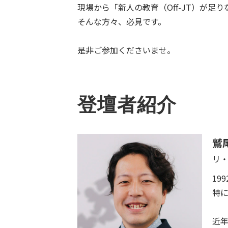
現場から「新人の教育（Off-JT）が
そんな方々、必見です。
是非ご参加くださいませ。
登壇者紹介
鷲
リ
19
特
近年