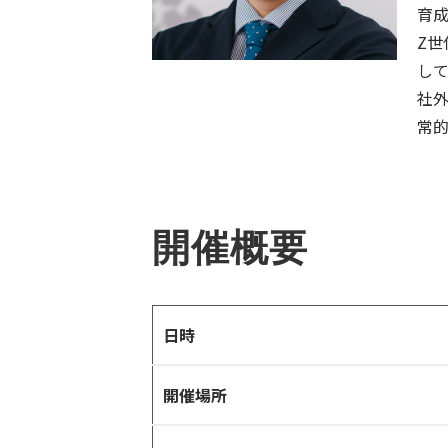
育
Z
し
社外
常
開催概要
日時
開催場所