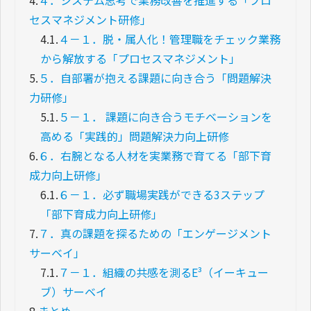
4.
４．システム思考で業務改善を推進する「プロ
セスマネジメント研修」
4.1.
４－１．脱・属人化！管理職をチェック業務
から解放する「プロセスマネジメント」
5.
５．自部署が抱える課題に向き合う「問題解決
力研修」
5.1.
５－１． 課題に向き合うモチベーションを
高める「実践的」問題解決力向上研修
6.
６．右腕となる人材を実業務で育てる「部下育
成力向上研修」
6.1.
６－１．必ず職場実践ができる3ステップ
「部下育成力向上研修」
7.
７．真の課題を探るための「エンゲージメント
サーベイ」
7.1.
７－１．組織の共感を測るE³（イーキュー
ブ）サーベイ