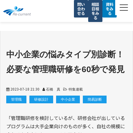
問い
相談
資料
合わ
日程
をみ
せる
をみ
る
る
サービス一覧
私たちの強み
導入事例
中小企業の悩みタイプ別診断！
セミナー
必要な管理職研修を60秒で発見
コラム
会社情報
2023-07-18 21:30
石橋 真
特集連載
採用情報
管理職
研修設計
中小企業
簡易診断
「管理職研修を検討しているが、研修会社が出している
プログラムは大手企業向けのものが多く、自社の規模に