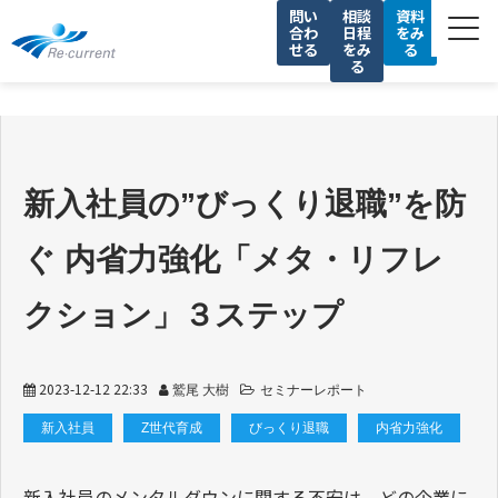
問い
相談
資料
合わ
日程
をみ
せる
をみ
る
る
サービス一覧
私たちの強み
導入事例
新入社員の”びっくり退職”を防
セミナー
ぐ 内省力強化「メタ・リフレ
コラム
会社情報
クション」３ステップ
採用情報
2023-12-12 22:33
鷲尾 大樹
セミナーレポート
新入社員
Z世代育成
びっくり退職
内省力強化
新入社員のメンタルダウンに関する不安は、どの企業に