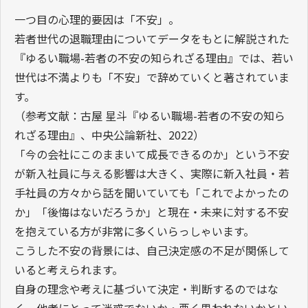
一つ目の心理的要因は「不安」。
若者世代の退職理由についてデータをもとに解説された
『ゆるい職場-若者の不安の知られざる理由』では、若い
世代は不満よりも「不安」で辞めていくと著されていま
す。
（参考文献：古屋 星斗『ゆるい職場-若者の不安の知ら
れざる理由』、中央公論新社、2022）
「今の会社にこのままいて成長できるのか」という不安
が新入社員に与える影響は大きく、実際に新入社員・若
手社員の方々から話を聞いていても「これでよかったの
か」「後悔はないだろうか」と現在・未来に対する不安
を抱えている方が非常に多くいらっしゃいます。
こうした不安の背景には、自己決定感の不足が関係して
いると考えられます。
自身の理念や考えに基づいて決定・判断するのではな
く、他者にとって迷惑でないか・悪く思われないかとい