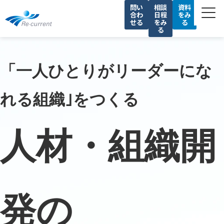
問い
相談
資料
合わ
日程
をみ
せる
をみ
る
る
サービス一覧
私たちの強み
「一人ひとりがリーダーにな
導入事例
れる組織｣をつくる
セミナー
コラム
人材・組織開
会社情報
採用情報
発の