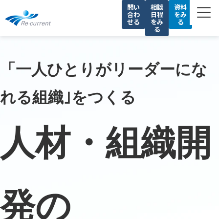
問い
相談
資料
合わ
日程
をみ
せる
をみ
る
る
サービス一覧
私たちの強み
「一人ひとりがリーダーにな
導入事例
れる組織｣をつくる
セミナー
コラム
人材・組織開
会社情報
採用情報
発の